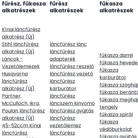
fűrész, fűkasza
fűrész
fűkasza
alkatrészek
alkatrészek
alkatrészek
Kínai láncfűrész
alkatrész (Új)
Stihl láncfűrész
láncfűrész lánc
alkatrész (Új)
láncfűrész
fűkasza damil
Láncok -
adapterek
fűkasza hevede
Vezetőlemezek
láncfűrész reszelő
fűkasza
Husqvarna
láncfűrész vezető
karburátor
láncfűrész
láncfűrész
fűkasza szöghaj
alkatrész (Új)
karburátor
fűkasza beránt
Partner,
láncfűrész
fűkasza meghaj
McCulloch, Ikra,
láncszem kinyomó
tengely
Poulan láncfűrész
láncfűrész gyújtás
fűkasza spirál
alkatrész (Új)
láncfűrész
fűkasza
45-52ccm Kínai
vezetőlemez
védőburkolat
láncfűrész
láncfűrész
fűkasza gyújtás