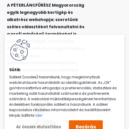
A PÉTERLÁNCFŰRÉSZ Magyarország
egyik legnagyobb kertigép és
alkatrész webshopja: szeretünk
széles választékot felvonultatni és
a profi minőségű termékeket is
behozni a magyar köztudatba.
Alkatrész kínálatunk egyedülálló a
magyar piacon.
Gépválasztékunkat pedig saját
fotókkal és bemutató videókkal
tesszük szemléletesebbé.
Sütiket (cookie) használunk, hogy megkönnyítsük
webáruházunk használatát az idelátogatóknak. Az „OK”
gombra kattintva elfogadja a preferenciális, statisztikai és
.
marketing sütik használatát számunkra és partnereink
számára. A weboldal működőképességének fenntartása
érdekében funkcionális sütiket is használunk. A sütikel
kapcsolatos részletes információkért és beállításokért
kérjük, kattints
ide!
Bezárás
Az összes elutasítása