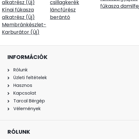
alkatrész (Új)
csillagkerék
fűkasza damilfe
Kínai fűkasza
láncfűrész
alkatrész (Új)
berántó
Membránkészlet-
Karburátor (Új)
INFORMÁCIÓK
Rólunk
Üzleti feltételek
Hasznos
Kapcsolat
Tarcal Bérgép
Vélemények
RÓLUNK