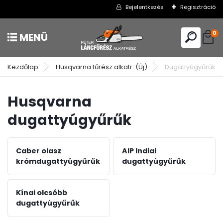
Bejelentkezés
Regisztráció
0
Kezdőlap
Husqvarna fűrész alkatr. (Új)
Dugattyúgyűrűk
Husqvarna
dugattyúgyűrűk
Caber olasz
AIP Indiai
krómdugattyúgyűrűk
dugattyúgyűrűk
Kínai olcsóbb
dugattyúgyűrűk