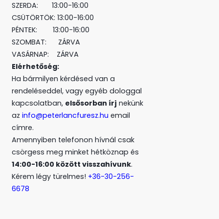
SZERDA: 13:00-16:00
CSÜTÖRTÖK: 13:00-16:00
PÉNTEK: 13:00-16:00
SZOMBAT: ZÁRVA
VASÁRNAP: ZÁRVA
Elérhetőség:
Ha bármilyen kérdésed van a
rendeléseddel, vagy egyéb dologgal
kapcsolatban,
elsősorban írj
nekünk
az
info@peterlancfuresz.hu
email
címre.
Amennyiben telefonon hívnál csak
csörgess meg minket hétköznap és
14:00-16:00 között visszahívunk
.
Kérem légy türelmes!
+36-30-256-
6678