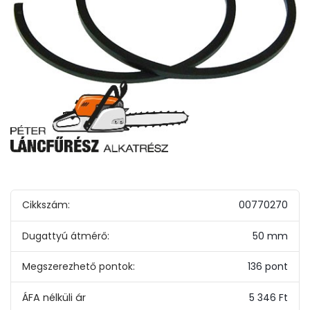
Cikkszám:
00770270
Dugattyú átmérő:
50 mm
Megszerezhető pontok:
136 pont
5 346 Ft