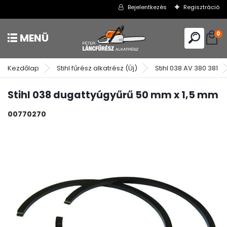
Bejelentkezés
Regisztráció
0
Kezdőlap
Stihl fűrész alkatrész (Új)
Stihl 038 AV 380 381
Stihl 038 dugattyúgyűrű 50 mm x 1,5 mm
00770270