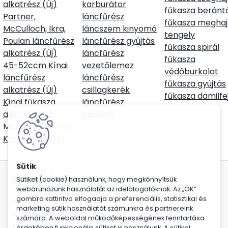
alkatrész (Új)
karburátor
fűkasza beránt
Partner,
láncfűrész
fűkasza meghaj
McCulloch, Ikra,
láncszem kinyomó
tengely
Poulan láncfűrész
láncfűrész gyújtás
fűkasza spirál
alkatrész (Új)
láncfűrész
fűkasza
45-52ccm Kínai
vezetőlemez
védőburkolat
láncfűrész
láncfűrész
fűkasza gyújtás
alkatrész (Új)
csillagkerék
fűkasza damilfe
Kínai fűkasza
láncfűrész
alkatrész (Új)
berántó
Membránkészlet-
Karburátor (Új)
INFORMÁCIÓK
Sütiket (cookie) használunk, hogy megkönnyítsük
webáruházunk használatát az idelátogatóknak. Az „OK”
gombra kattintva elfogadja a preferenciális, statisztikai és
Rólunk
marketing sütik használatát számunkra és partnereink
Üzleti feltételek
számára. A weboldal működőképességének fenntartása
Hasznos
érdekében funkcionális sütiket is használunk. A sütikel