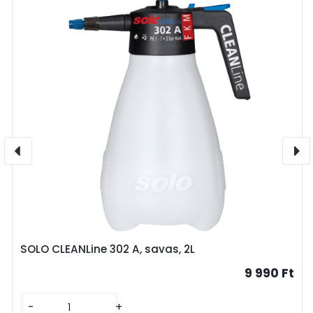
SOLO CLEANLine 302 A, savas, 2L
9 990 Ft
-
+